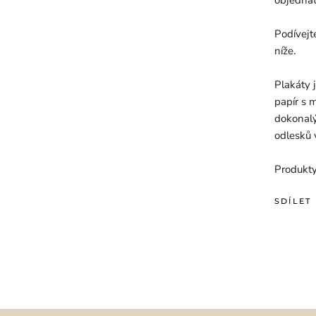
Podívejt
níže.
Plakáty 
papír s 
dokonalý
odlesků 
Produkty
SDÍLET