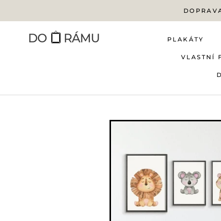
Přejít
DOPRAVA
na
obsah
PLAKÁTY
VLASTNÍ 
PLAKÁTY
VLASTNÍ 