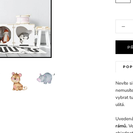
P
POP
Nevíte s
nemusíte
vybrat t
ulitá.
Uvedená 
rámů.
Ve
objednat