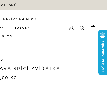
ÍCH DNŮ.
Í PAPÍRY NA MÍRU
MY
TUBUSY
BLOG
Í PAPÍRY NA MÍRU
MY
BLOG
TUBUSY
MU
AVA SPÍCÍ ZVÍŘÁTKA
2,00 KČ