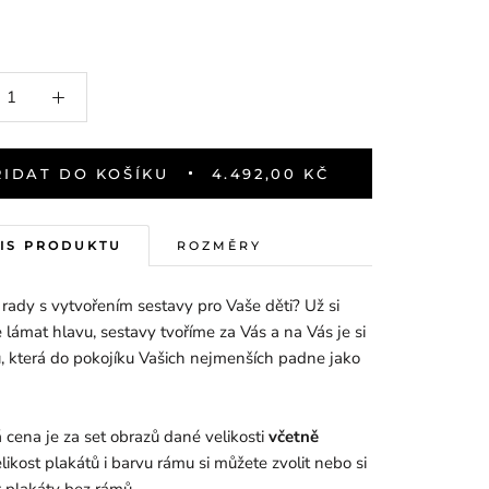
ŘIDAT DO KOŠÍKU
4.492,00 KČ
IS PRODUKTU
ROZMĚRY
i rady s vytvořením sestavy pro Vaše děti? Už si
 lámat hlavu, sestavy tvoříme za Vás a na Vás je si
u, která do pokojíku Vašich nejmenších padne jako
cena je za set obrazů dané velikosti
včetně
likost plakátů i barvu rámu si můžete zvolit nebo si
 plakáty bez rámů.