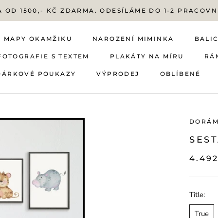
 OD 1500,- KČ ZDARMA. ODESÍLÁME DO 1-2 PRACOVN
MAPY OKAMŽIKU
NAROZENÍ MIMINKA
BALIC
FOTOGRAFIE S TEXTEM
PLAKÁTY NA MÍRU
RÁ
DÁRKOVÉ POUKAZY
VÝPRODEJ
OBLÍBENÉ
FOTOGRAFIE S TEXTEM
DÁRKOVÉ POUKAZY
MAPY OKAMŽIKU
NAROZENÍ MIMINKA
VÝPRODEJ
PLAKÁTY NA MÍRU
OBLÍBENÉ
BALIC
RÁ
DORÁ
SEST
4.49
Title:
True