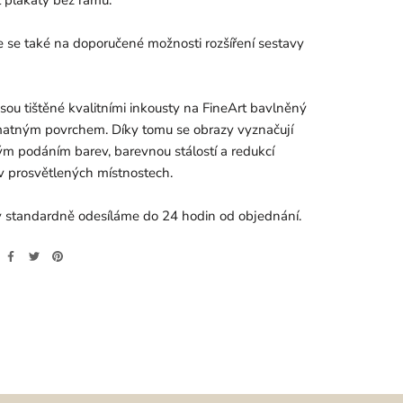
e se také na doporučené možnosti rozšíření sestavy
jsou tištěné kvalitními inkousty na FineArt bavlněný
matným povrchem. Díky tomu se obrazy vyznačují
m podáním barev, barevnou stálostí a redukcí
v prosvětlených místnostech.
 standardně odesíláme do 24 hodin od objednání.