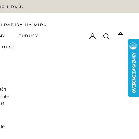
ÍCH DNŮ.
Í PAPÍRY NA MÍRU
MY
TUBUSY
BLOG
Í PAPÍRY NA MÍRU
MY
BLOG
TUBUSY
ační
e ale
ší
jte