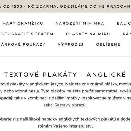
 OD 1500,- KČ ZDARMA. ODESÍLÁME DO 1-2 PRACOVN
MAPY OKAMŽIKU
NAROZENÍ MIMINKA
BALIC
FOTOGRAFIE S TEXTEM
PLAKÁTY NA MÍRU
RÁ
DÁRKOVÉ POUKAZY
VÝPRODEJ
OBLÍBENÉ
FOTOGRAFIE S TEXTEM
DÁRKOVÉ POUKAZY
MAPY OKAMŽIKU
NAROZENÍ MIMINKA
VÝPRODEJ
PLAKÁTY NA MÍRU
OBLÍBENÉ
BALIC
RÁ
TEXTOVÉ PLAKÁTY - ANGLICKÉ
tové plakáty v anglickém jazyce. Najdete zde známé hlášky, motiv
ty nebo vtipná hesla. Tyto plakáty můžete použít samostatně, skvěl
ypadají také v kombinaci s dalšími motivy. Inspirovat se můžete v na
sekci
Sestavy obrazů
.
berte si z naší široké nabídky anglických textových plakátů a dode
stěnám Vašeho interiéru styl.