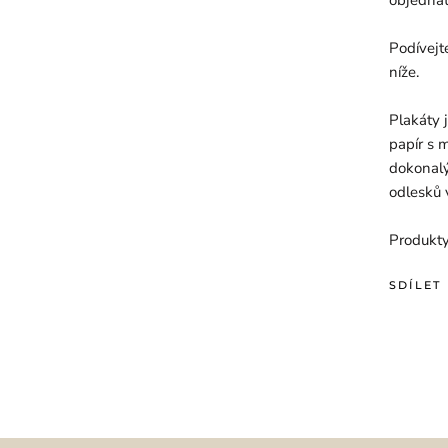
Podívejt
níže.
Plakáty 
papír s 
dokonalý
odlesků 
Produkty
SDÍLET