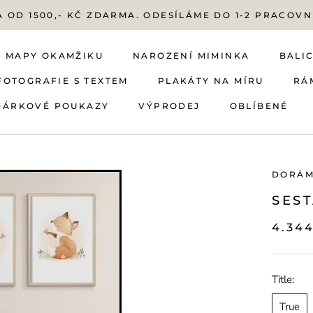
 OD 1500,- KČ ZDARMA. ODESÍLÁME DO 1-2 PRACOVN
MAPY OKAMŽIKU
NAROZENÍ MIMINKA
BALIC
FOTOGRAFIE S TEXTEM
PLAKÁTY NA MÍRU
RÁ
DÁRKOVÉ POUKAZY
VÝPRODEJ
OBLÍBENÉ
FOTOGRAFIE S TEXTEM
DÁRKOVÉ POUKAZY
MAPY OKAMŽIKU
NAROZENÍ MIMINKA
VÝPRODEJ
PLAKÁTY NA MÍRU
OBLÍBENÉ
BALIC
RÁ
DORÁ
SES
4.34
Title:
True