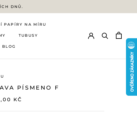
ÍCH DNŮ.
Í PAPÍRY NA MÍRU
MY
TUBUSY
BLOG
Í PAPÍRY NA MÍRU
MY
BLOG
TUBUSY
MU
TAVA PÍSMENO F
4,00 KČ