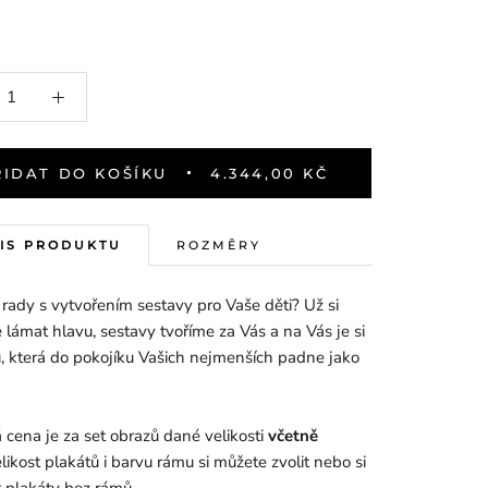
ŘIDAT DO KOŠÍKU
4.344,00 KČ
IS PRODUKTU
ROZMĚRY
i rady s vytvořením sestavy pro Vaše děti? Už si
 lámat hlavu, sestavy tvoříme za Vás a na Vás je si
u, která do pokojíku Vašich nejmenších padne jako
cena je za set obrazů dané velikosti
včetně
likost plakátů i barvu rámu si můžete zvolit nebo si
 plakáty bez rámů.