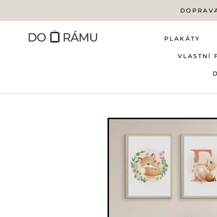
Přejít
DOPRAVA
na
obsah
PLAKÁTY
VLASTNÍ 
PLAKÁTY
VLASTNÍ 