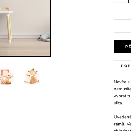
P
POP
Nevíte s
nemusíte
vybrat t
ulitá.
Uvedená 
rámů.
Ve
objednat