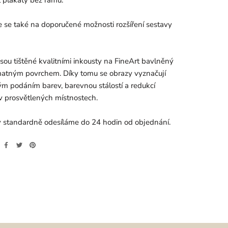
e se také na doporučené možnosti rozšíření sestavy
jsou tištěné kvalitními inkousty na FineArt bavlněný
matným povrchem. Díky tomu se obrazy vyznačují
m podáním barev, barevnou stálostí a redukcí
v prosvětlených místnostech.
 standardně odesíláme do 24 hodin od objednání.