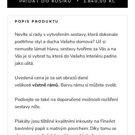
PŘIDAT DO KOŠÍKU
3.840,00 KČ
POPIS PRODUKTU
Nevíte si rady s vytvořením sestavy, která dokonale
podtrhne styl a ducha Vašeho domova? Už si
nemusíte lámat hlavu, sestavy tvoříme za Vás a na
Vás je si vybrat tu, která do Vašeho interiéru padne
jako ulitá.
Uvedená cena je za set obrazů dané
velikosti
včetně rámů.
Barvu rámu si můžete zvolit.
Podívejte se také na doporučené možnosti rozšíření
sestavy níže.
Plakáty jsou tištěné kvalitními inkousty na FineArt
bavlněný papír s matným povrchem. Díky tomu se