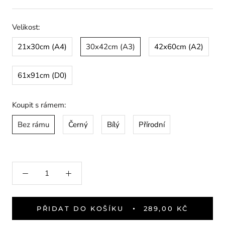
Velikost:
21x30cm (A4)
30x42cm (A3)
42x60cm (A2)
61x91cm (D0)
Koupit s rámem:
Bez rámu
Černý
Bílý
Přírodní
PŘIDAT DO KOŠÍKU
289,00 KČ