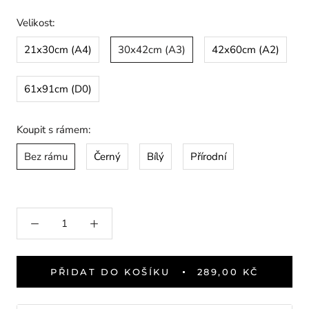
Velikost:
21x30cm (A4)
30x42cm (A3)
42x60cm (A2)
61x91cm (D0)
Koupit s rámem:
Bez rámu
Černý
Bílý
Přírodní
PŘIDAT DO KOŠÍKU
289,00 KČ