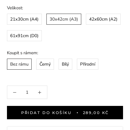
Velikost:
21x30cm (A4)
30x42cm (A3)
42x60cm (A2)
61x91cm (D0)
Koupit s rámem:
Bez rámu
Černý
Bílý
Přírodní
PŘIDAT DO KOŠÍKU
289,00 KČ