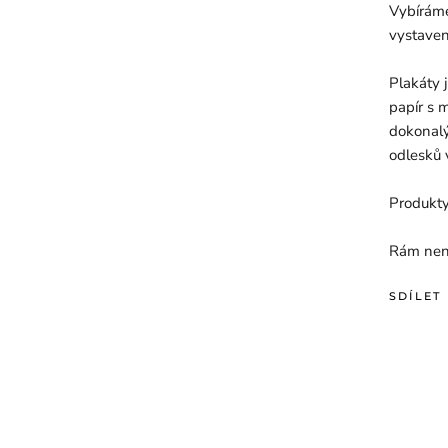
Vybírám
vystavení
Plakáty 
papír s 
dokonalý
odlesků 
Produkty
Rám není
SDÍLET