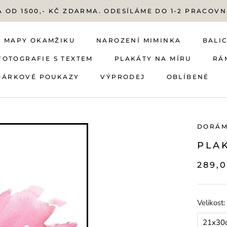
 OD 1500,- KČ ZDARMA. ODESÍLÁME DO 1-2 PRACOVN
MAPY OKAMŽIKU
NAROZENÍ MIMINKA
BALIC
FOTOGRAFIE S TEXTEM
PLAKÁTY NA MÍRU
RÁ
DÁRKOVÉ POUKAZY
VÝPRODEJ
OBLÍBENÉ
FOTOGRAFIE S TEXTEM
DÁRKOVÉ POUKAZY
MAPY OKAMŽIKU
NAROZENÍ MIMINKA
VÝPRODEJ
PLAKÁTY NA MÍRU
OBLÍBENÉ
BALIC
RÁ
DORÁ
PLA
289,
Velikost:
21x30