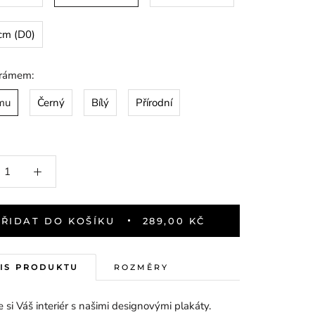
cm (D0)
 rámem:
mu
Černý
Bílý
Přírodní
PŘIDAT DO KOŠÍKU
289,00 KČ
IS PRODUKTU
ROZMĚRY
 si Váš interiér s našimi designovými plakáty.