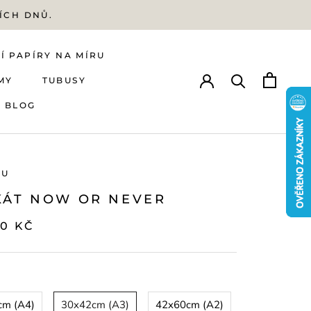
ÍCH DNŮ.
Í PAPÍRY NA MÍRU
MY
TUBUSY
BLOG
Í PAPÍRY NA MÍRU
MY
BLOG
TUBUSY
MU
KÁT NOW OR NEVER
00 KČ
cm (A4)
30x42cm (A3)
42x60cm (A2)