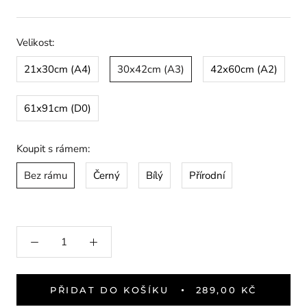
Velikost:
21x30cm (A4)
30x42cm (A3)
42x60cm (A2)
61x91cm (D0)
Koupit s rámem:
Bez rámu
Černý
Bílý
Přírodní
PŘIDAT DO KOŠÍKU
289,00 KČ