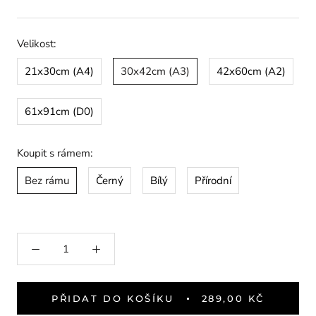
Velikost:
21x30cm (A4)
30x42cm (A3)
42x60cm (A2)
61x91cm (D0)
Koupit s rámem:
Bez rámu
Černý
Bílý
Přírodní
PŘIDAT DO KOŠÍKU
289,00 KČ