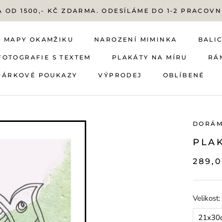
 OD 1500,- KČ ZDARMA. ODESÍLÁME DO 1-2 PRACOVN
MAPY OKAMŽIKU
NAROZENÍ MIMINKA
BALIC
FOTOGRAFIE S TEXTEM
PLAKÁTY NA MÍRU
RÁ
DÁRKOVÉ POUKAZY
VÝPRODEJ
OBLÍBENÉ
FOTOGRAFIE S TEXTEM
DÁRKOVÉ POUKAZY
MAPY OKAMŽIKU
NAROZENÍ MIMINKA
VÝPRODEJ
PLAKÁTY NA MÍRU
OBLÍBENÉ
BALIC
RÁ
DORÁ
PLA
289,
Velikost:
21x30