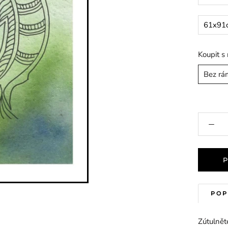
61x91
Koupit s
Bez rá
POP
Zútulněte