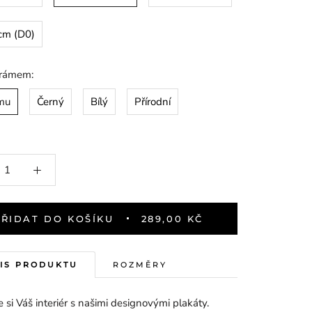
cm (D0)
 rámem:
mu
Černý
Bílý
Přírodní
PŘIDAT DO KOŠÍKU
289,00 KČ
IS PRODUKTU
ROZMĚRY
 si Váš interiér s našimi designovými plakáty.