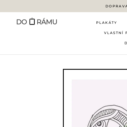
Přejít
DOPRAVA
na
obsah
PLAKÁTY
VLASTNÍ 
PLAKÁTY
VLASTNÍ 