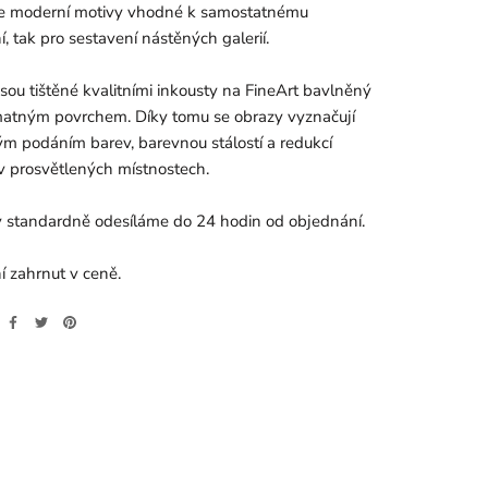
e moderní motivy vhodné k samostatnému
, tak pro sestavení nástěných galerií.
jsou tištěné kvalitními inkousty na FineArt bavlněný
matným povrchem. Díky tomu se obrazy vyznačují
m podáním barev, barevnou stálostí a redukcí
v prosvětlených místnostech.
 standardně odesíláme do 24 hodin od objednání.
 zahrnut v ceně.