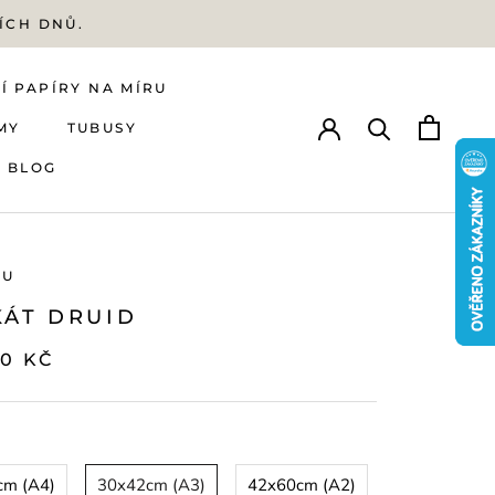
ÍCH DNŮ.
Í PAPÍRY NA MÍRU
MY
TUBUSY
BLOG
Í PAPÍRY NA MÍRU
MY
BLOG
TUBUSY
MU
KÁT DRUID
00 KČ
cm (A4)
30x42cm (A3)
42x60cm (A2)