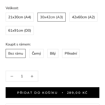
Velikost:
21x30cm (A4)
30x42cm (A3)
42x60cm (A2)
61x91cm (D0)
Koupit s rámem:
Bez rámu
Černý
Bílý
Přírodní
PŘIDAT DO KOŠÍKU
289,00 KČ